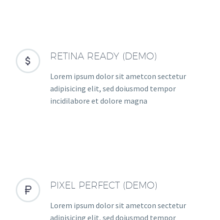
RETINA READY (DEMO)


Lorem ipsum dolor sit ametcon sectetur
adipisicing elit, sed doiusmod tempor
incidilabore et dolore magna
PIXEL PERFECT (DEMO)


Lorem ipsum dolor sit ametcon sectetur
adipisicing elit, sed doiusmod tempor