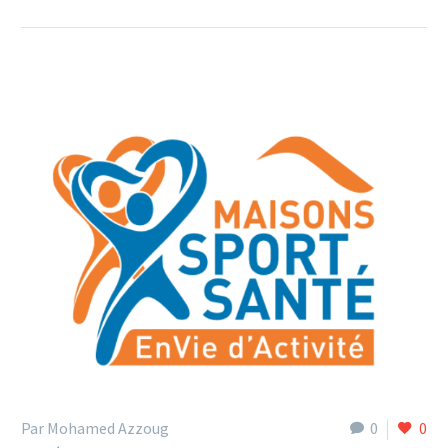
Par Mohamed Azzoug
0
0