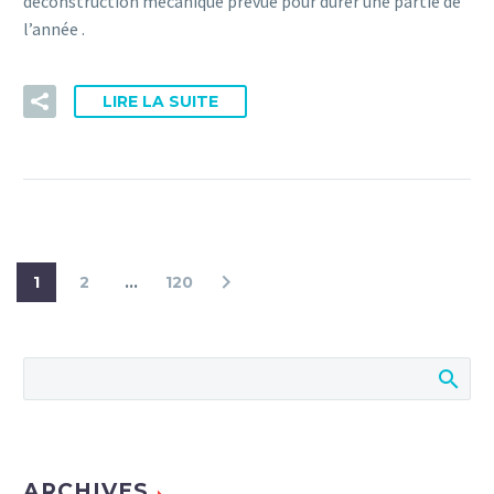
déconstruction mécanique prévue pour durer une partie de
l’année .
LIRE LA SUITE
1
2
…
120
ARCHIVES