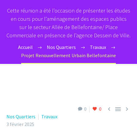
Cette réunion a été l’occasion de présenter les études
en cours pour l’aménagement des espaces publics
sur le secteur Allée de Bellefontaine/ Place
Commerciale en présence de l’agence Dessein de Ville.
Accueil
Nos Quartiers
Travaux
Projet Renouvellement Urbain Bellefontaine



0
0
Nos Quartiers
Travaux
3 février 2025