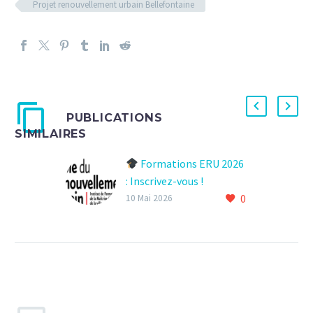
Projet renouvellement urbain Bellefontaine
PUBLICATIONS
SIMILAIRES
Formations ERU 2026
: Inscrivez-vous !
0
L’École du
10 Mai 2026
Renouvellement Urbain
propose ses nouvelles
sessions pour les
acteurs-habitants. Que
votre quartier soit en
rénovation urbaine ou