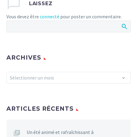
LAISSEZ
non, des formations
adaptées sont
Vous devez être
connecté
pour poster un commentaire.
disponibles, dont une
session exceptionnelle
délocalisée à Toulouse en
septembre.
Les inscriptions
s’effectuent directement
ARCHIVES
en ligne.
Archives
0
Sélectionner un mois
ARTICLES RÉCENTS
Un été animé et rafraîchissant à