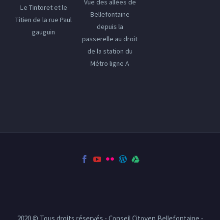
Vue des allées de
Le Tintoret et le
Bellefontaine
Titien de la rue Paul
depuis la
gauguin
passerelle au droit
de la station du
Métro ligne A
2020 © Tous droits réservés - Conseil Citoyen Bellefontaine -