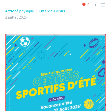


0
Activité physique
Enfance-Loisirs
2 juillet 2025