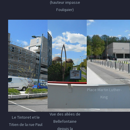
(hauteur impasse
Foulquier)
Place Martin Luther-
King
Vue des allées de
Le Tintoret et le
Bellefontaine
Titien de la rue Paul
depuis la