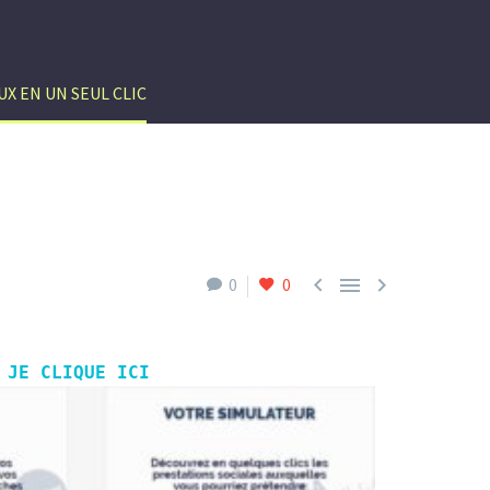
UX EN UN SEUL CLIC



0
0
 JE CLIQUE ICI