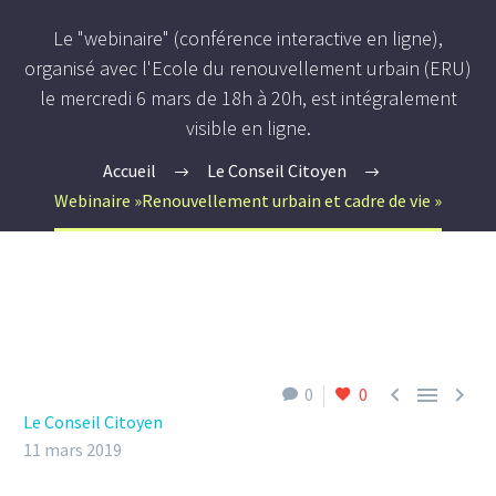
Le "webinaire" (conférence interactive en ligne),
organisé avec l'Ecole du renouvellement urbain (ERU)
le mercredi 6 mars de 18h à 20h, est intégralement
visible en ligne.
Accueil
Le Conseil Citoyen
Webinaire »Renouvellement urbain et cadre de vie »



0
0
Le Conseil Citoyen
11 mars 2019