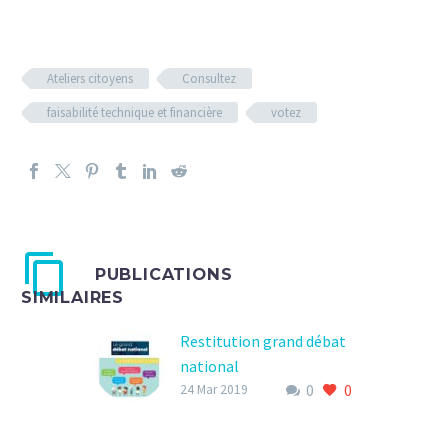
Ateliers citoyens
Consultez
faisabilité technique et financière
votez
PUBLICATIONS
SIMILAIRES
Restitution grand débat
national
0
0
Synthèse des ateliers
24 Mar 2019
citoyens Les
contributions sont