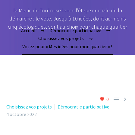
la Mairie de Toulouse lance l’étape cruciale de la
démarche : le vote. Jusqu’à 10 idées, dont au-moins
cinq écologiques, sont au choix pour chaque quartier
Accueil
Démocratie participative
Choisissez vos projets
Votez pour « Mes idées pour mon quartier » !


0
Choisissez vos projets
Démocratie participative
4 octobre 2022