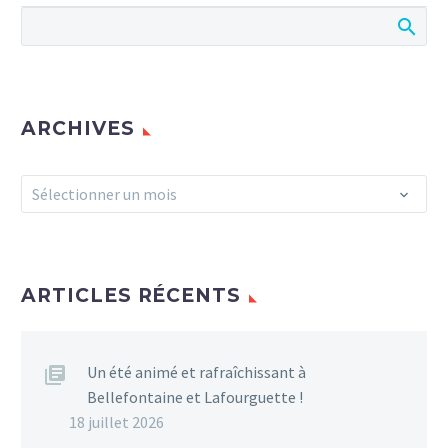
analysées lors de la
phase de synthèse au
même titre que les
contributions issues des
cahiers citoyens, les
ARCHIVES
contributions issues des
réunions d’initiatives
Archives
locales, les contributions
Sélectionner un mois
libres (courriers et
courriels) et les
contributions provenant
des conférences
ARTICLES RÉCENTS
citoyennes régionales et
des conférences
nationales
Un été animé et rafraîchissant à
thématiques….
Bellefontaine et Lafourguette !
18 juillet 2026
0