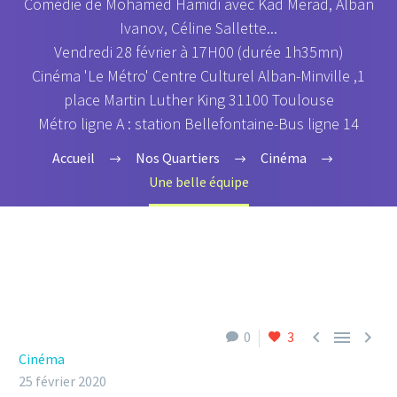
Comédie de Mohamed Hamidi avec‎ ‎Kad Merad‎, ‎Alban
Ivanov‎, ‎Céline Sallette...
Vendredi 28 février à 17H00 (durée 1h35mn)
Cinéma 'Le Métro' Centre Culturel Alban-Minville ,1
place Martin Luther King 31100 Toulouse
Métro ligne A : station Bellefontaine-Bus ligne 14
Accueil
Nos Quartiers
Cinéma
Une belle équipe



0
3
Cinéma
25 février 2020