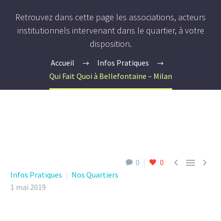
Retrouvez dans cette page les associations, acteurs
institutionnels intervenant dans le quartier, à votre
disposition.
Accueil
Infos Pratiques
Qui Fait Quoi à Bellefontaine – Milan



0
0
Infos Pratiques
Nos Quartiers
1 mai 2019