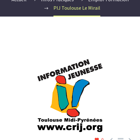
PIJ Toulouse Le Mirail



0