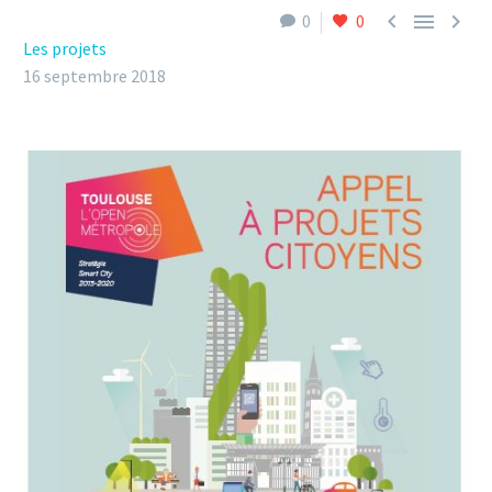



0
0
Les projets
16 septembre 2018