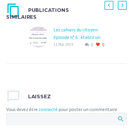
PUBLICATIONS
SIMILAIRES
Les cahiers du citoyen-
épisode n° 6 : établir un
0
0
état des lieux partagé
11 Mai 2019
Cliquez sur le lien ci-
dessous pour télécharger
le cahier du citoyen n°6
ou bien faites défiler les
pages dans la fenêtre en
dessous. Le cahier du
LAISSEZ
citoyen n°6 Publish at
Calameo
Vous devez être
connecté
pour poster un commentaire.
0