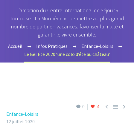
L’ambition du Centre International de Séjour «
Toulouse - La Mounède » : permettre au plus grand
nombre de partir en vacances, favoriser la mixité et
garantir le vivre ensemble.
Accueil
Infos Pratiques
Enfance-Loisirs
Le Bel Été 2020 ‘une colo d’été au château’



0
4
Enfance-Loisirs
12 juillet 2020