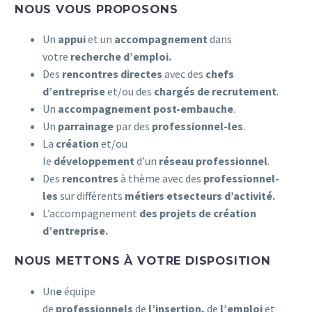
NOUS VOUS PROPOSONS
Un
appui
et un
accompagnement
dans
votre
recherche d’emploi.
Des
rencontres directes
avec des
chefs
d’entreprise
et/ou des
chargés de recrutement
.
Un
accompagnement post-embauche
.
Un
parrainage
par des
professionnel-les
.
La
création
et/ou
le
développement
d’un
réseau
professionnel
.
Des
rencontres
à thème avec des
professionnel-
les
sur différents
métiers et
secteurs d’activité.
L’accompagnement
des projets de création
d’entreprise.
NOUS METTONS À VOTRE DISPOSITION
Un
e
équipe
de
professionnels
de
l’insertion,
de
l’emploi
et