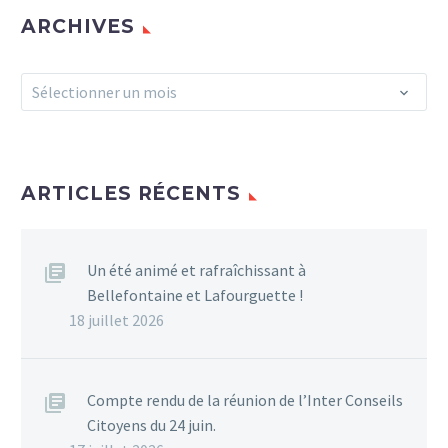
direct, podcasts, vidéos,
ARCHIVES
etc. : retrouvez ci dessous
toutes les émissions et
Archives
Sélectionner un mois
programmes Des
émissions en direct Les…
1
ARTICLES RÉCENTS
Un été animé et rafraîchissant à
Bellefontaine et Lafourguette !
18 juillet 2026
Compte rendu de la réunion de l’Inter Conseils
Citoyens du 24 juin.