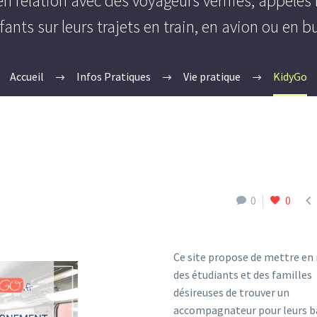
 en relation avec des voyageurs vérifiés, appelé
fants sur leurs trajets en train, en avion ou en bu
Accueil
Infos Pratiques
Vie pratique
KidyGo

0
0
Ce site propose de mettre en 
des étudiants et des familles
désireuses de trouver un
accompagnateur pour leurs 