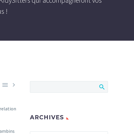
s KidySitters qui accompagneront vos
s !


relation
ARCHIVES
bambins