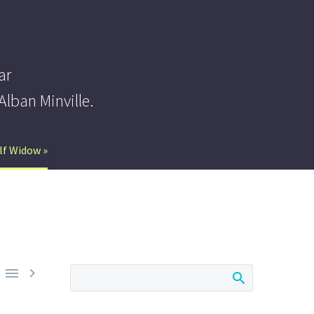
ar
Alban Minville.
alf Widow »

