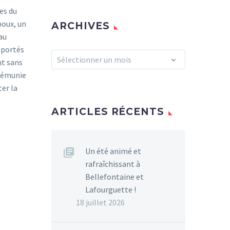
es du
poux, un
ARCHIVES
 au
 portés
Archives
Sélectionner un mois
nt sans
démunie
ter la
ARTICLES RÉCENTS
Un été animé et
rafraîchissant à
Bellefontaine et
Lafourguette !
18 juillet 2026