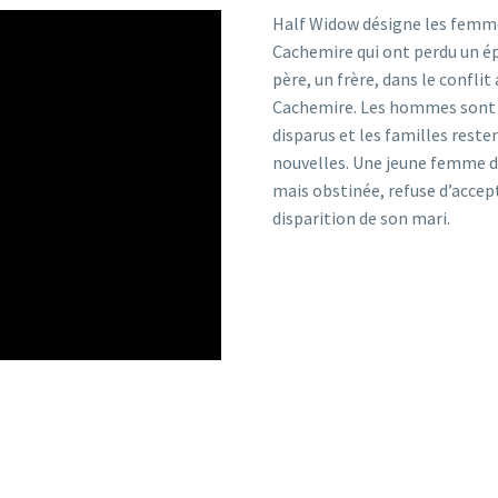
Half Widow désigne les femm
Cachemire qui ont perdu un é
père, un frère, dans le conflit
Cachemire. Les hommes sont
disparus et les familles reste
nouvelles. Une jeune femme 
mais obstinée, refuse d’accep
disparition de son mari.