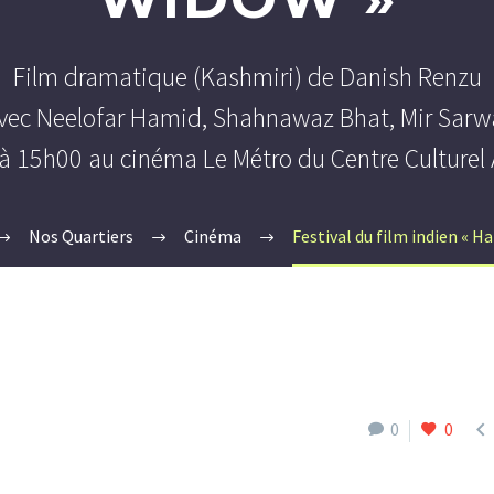
Film dramatique (Kashmiri) de Danish Renzu
vec Neelofar Hamid, Shahnawaz Bhat, Mir Sarw
 à 15h00 au cinéma Le Métro du Centre Culturel 
Nos Quartiers
Cinéma
Festival du film indien « H

0
0