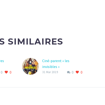
S SIMILAIRES
res
Ciné-parent « les
invisibles »
0
0
0
0
0
31 Mar 2019