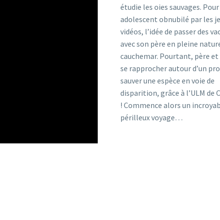
étudie les oies sauvages. Pour 
adolescent obnubilé par les j
vidéos, l’idée de passer des v
avec son père en pleine natur
cauchemar. Pourtant, père et 
se rapprocher autour d’un proj
sauver une espèce en voie de
disparition, grâce à l’ULM de 
! Commence alors un incroyab
périlleux voyage…