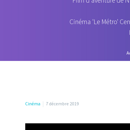
Film d'aventure de N
Cinéma 'Le Métro' Cen
A
Cinéma
7 décembre 2019