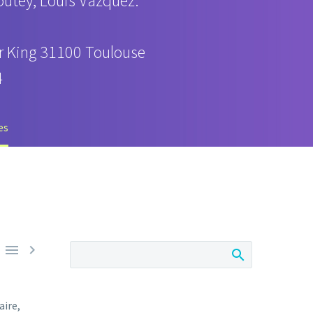
outey, Louis Vazquez.
er King 31100 Toulouse
4
es


aire,