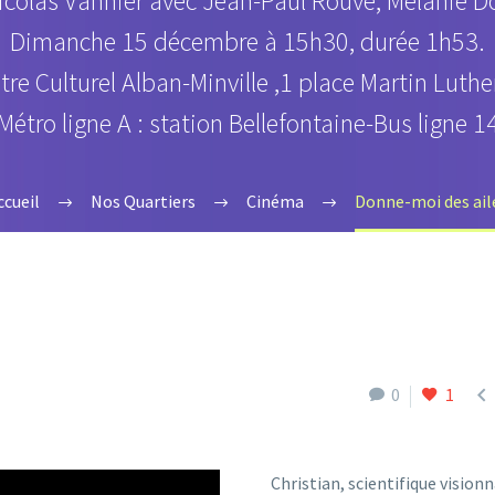
icolas Vannier avec Jean-Paul Rouve, Mélanie D
Dimanche 15 décembre à 15h30, durée 1h53.
tre Culturel Alban-Minville ,1 place Martin Luth
Métro ligne A : station Bellefontaine-Bus ligne 1
ccueil
Nos Quartiers
Cinéma
Donne-moi des ail

0
1
Christian, scientifique visionn