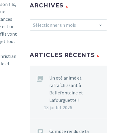
son fils,
ARCHIVES
eux
acances
Archives
Sélectionner un mois
e est un
fils vont
et fou :
ARTICLES RÉCENTS
Christian
le et
Un été animé et
rafraîchissant à
Bellefontaine et
Lafourguette !
18 juillet 2026
Compte rendu de la