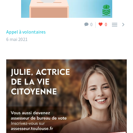


0
0
Appel à volontaires
6 mai 2021