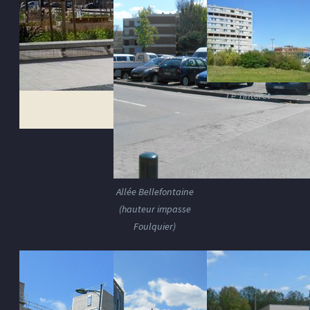
Le Tintoret
Allée Bellefontaine
(hauteur impasse
Foulquier)