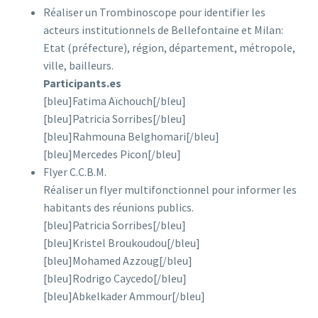
Réaliser un Trombinoscope pour identifier les
acteurs institutionnels de Bellefontaine et Milan:
Etat (préfecture), région, département, métropole,
ville, bailleurs.
Participants.es
[bleu]Fatima Aïchouch[/bleu]
[bleu]Patricia Sorribes[/bleu]
[bleu]Rahmouna Belghomari[/bleu]
[bleu]Mercedes Picon[/bleu]
Flyer C.C.B.M.
Réaliser un flyer multifonctionnel pour informer les
habitants des réunions publics.
[bleu]Patricia Sorribes[/bleu]
[bleu]Kristel Broukoudou[/bleu]
[bleu]Mohamed Azzoug[/bleu]
[bleu]Rodrigo Caycedo[/bleu]
[bleu]Abkelkader Ammour[/bleu]