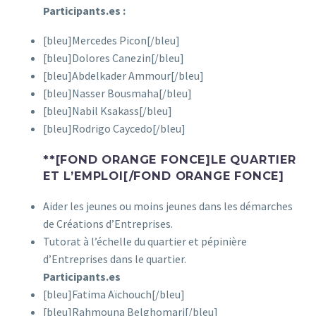
Participants.es :
[bleu]Mercedes Picon[/bleu]
[bleu]Dolores Canezin[/bleu]
[bleu]Abdelkader Ammour[/bleu]
[bleu]Nasser Bousmaha[/bleu]
[bleu]Nabil Ksakass[/bleu]
[bleu]Rodrigo Caycedo[/bleu]
**[FOND ORANGE FONCE]LE QUARTIER
ET L’EMPLOI[/FOND ORANGE FONCE]
Aider les jeunes ou moins jeunes dans les démarches
de Créations d’Entreprises.
Tutorat à l’échelle du quartier et pépinière
d’Entreprises dans le quartier.
Participants.es
[bleu]Fatima Aïchouch[/bleu]
[bleu]Rahmouna Belghomari[/bleu]