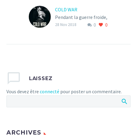
COLD WAR
Pendant la guerre froide,
0
0
entre la Pologne
28 Nov 2018
stalinienne et le Paris
bohème des années 1950,
un musicien épris de
liberté et une jeune
chanteuse passionnée
vivent un amour
LAISSEZ
impossible dans une
époque impossible.
Vous devez être
connecté
pour poster un commentaire.
0
ARCHIVES