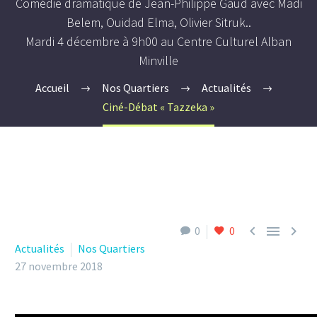
Comédie dramatique de Jean-Philippe Gaud avec Madi
Belem, Ouidad Elma, Olivier Sitruk..
Mardi 4 décembre à 9h00 au Centre Culturel Alban
Minville
Accueil
Nos Quartiers
Actualités
Ciné-Débat « Tazzeka »



0
0
Actualités
Nos Quartiers
27 novembre 2018