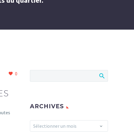
s du quartier.
0
ES
ARCHIVES
toutes
Archives
Sélectionner un mois