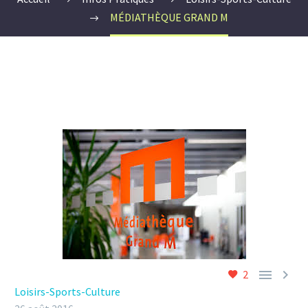
MÉDIATHÈQUE GRAND M


2
Loisirs-Sports-Culture