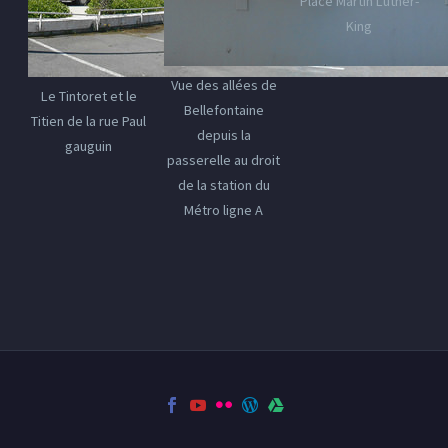
Place Martin Luther-
King
Vue des allées de
Le Tintoret et le
Bellefontaine
Titien de la rue Paul
depuis la
gauguin
passerelle au droit
de la station du
Métro ligne A