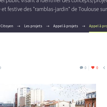
el public visant à identifier des concepts/proje
 et festive des "ramblas-jardin" de Toulouse sur
 Citoyen
Les projets
Appel à projets
Appel à pr

9
0
0