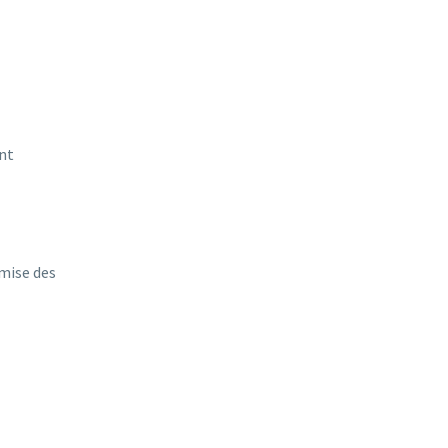
ont
emise des