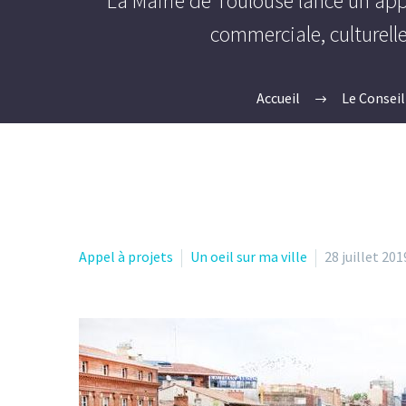
La Mairie de Toulouse lance un app
commerciale, culturelle
Accueil
Le Conseil
Appel à projets
Un oeil sur ma ville
28 juillet 201