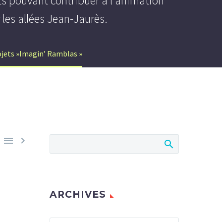
ts pouvant contribuer à l'animation
 les allées Jean-Jaurès.
ojets »Imagin’ Ramblas »


ARCHIVES