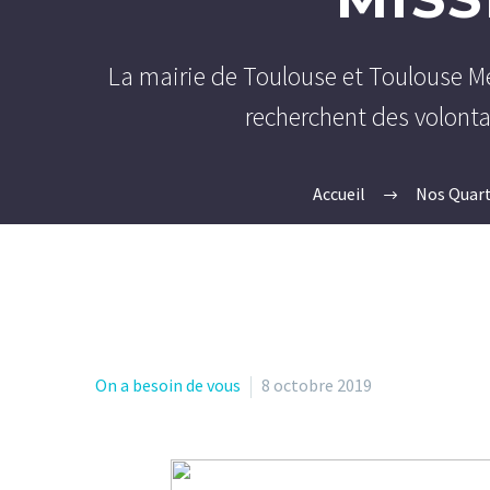
La mairie de Toulouse et Toulouse Mé
recherchent des volonta
Accueil
Nos Quart
On a besoin de vous
8 octobre 2019