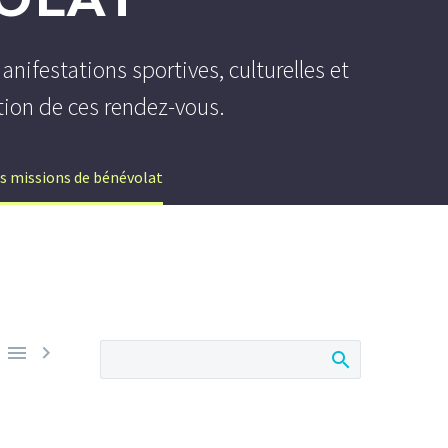
ifestations sportives, culturelles et
tion de ces rendez-vous.
es missions de bénévolat

