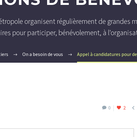
tropole organisent régulièrement de grandes man
ires pour participer, bénévolement, à l'organisa
iers
On a besoin de vous
Appel à candidatures pour d

0
2