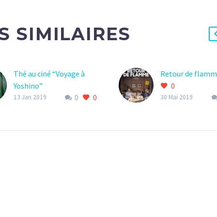
S SIMILAIRES
Thé au ciné “Voyage à
Retour de flam
Yoshino”
0
0
0
0
13 Jan 2019
30 Mai 2019