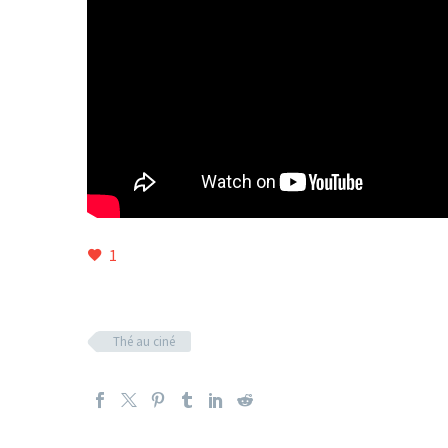
1
Thé au ciné