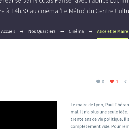
éalisé par Nicolas Pariser avec Fabrice Luchini
 à 14h30 au cinéma 'Le Métro' du Centre Cultur
Accueil
Nos Quartiers
Cinéma
Alice et le Maire

0
1
Le maire de Lyon, Paul Théran
mal. Il n’a plus une seule idée.
trente ans de vie politique, il 
complètement vide. Pour rem