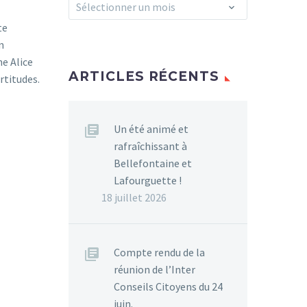
Archives
Sélectionner un mois
te
n
he Alice
ARTICLES RÉCENTS
rtitudes.
Un été animé et
rafraîchissant à
Bellefontaine et
Lafourguette !
18 juillet 2026
Compte rendu de la
réunion de l’Inter
Conseils Citoyens du 24
juin.