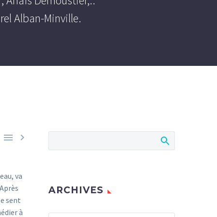
, Anaïs Demoustier,..
el Alban-Minville.


eau, va
 Après
ARCHIVES
se sent
édier à