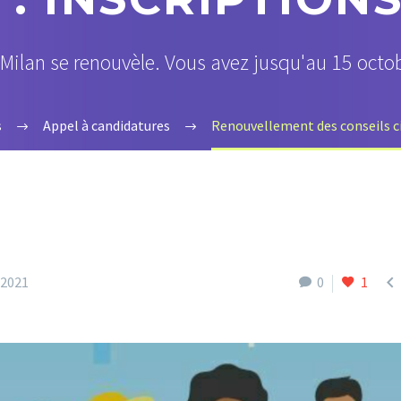
Milan se renouvèle. Vous avez jusqu'au 15 octob
s
Appel à candidatures
Renouvellement des conseils cit

t 2021
0
1