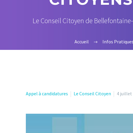
Le Conseil Citoyen de Bellefontaine-
Accueil
Infos Pratique
Appel à candidatures
Le Conseil Citoyen
4 juille