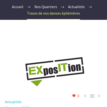
Accueil
Nos Quartiers
Actualités
Traces de nos danses éphémères



0
Actualités