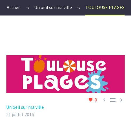
Accueil
Un oeil sur ma ville
TOULOUSE PLAGES



0
Un oeil sur ma ville
21 juillet 2016