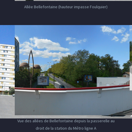
Allée Bellefontaine (hauteur impasse Foulquier)
Vue des allées de Bellefontaine depuis la passerelle au
droit de la station du Métro ligne A