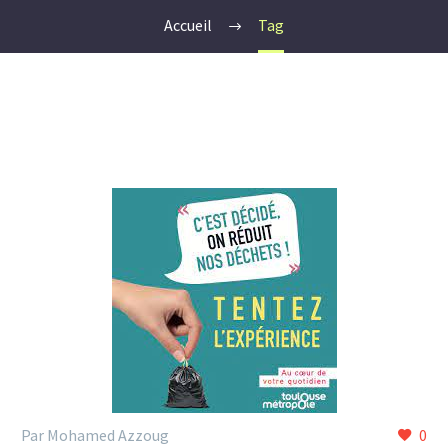
Accueil
Tag
Par Mohamed Azzoug
0