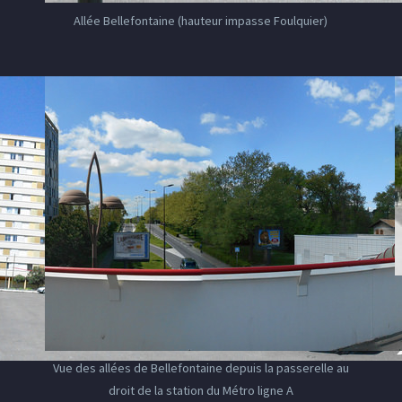
Allée Bellefontaine (hauteur impasse Foulquier)
Vue des allées de Bellefontaine depuis la passerelle au
droit de la station du Métro ligne A