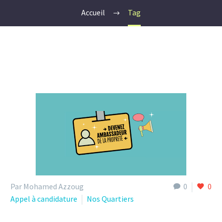
Accueil
Tag
Par Mohamed Azzoug
0
0
Appel à candidature
Nos Quartiers