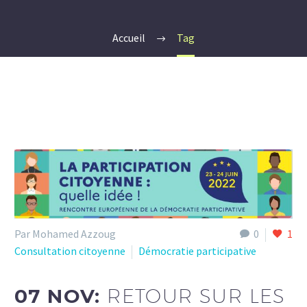
Accueil
Tag
Par Mohamed Azzoug
0
1
Consultation citoyenne
Démocratie participative
07 NOV:
RETOUR SUR LES