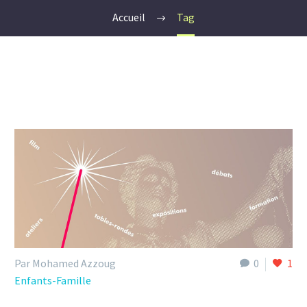
Accueil
Tag
Par Mohamed Azzoug
0
1
Enfants-Famille