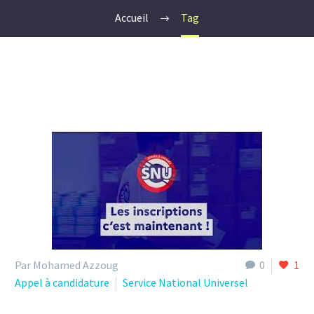
Accueil
Tag
Par Mohamed Azzoug
0
1
Appel à candidature
Service National Universel