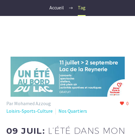
Accueil
Tag
Par Mohamed Azzoug
0
Loisirs-Sports-Culture
Nos Quartiers
09 JUIL:
L’ÉTÉ DANS MON