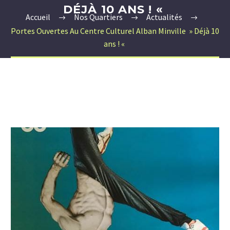
DÉJÀ 10 ANS ! «
Accueil
Nos Quartiers
Actualités
Portes Ouvertes Au Centre Culturel Alban Minville » Déjà 10
ans ! «