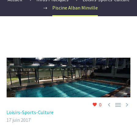
Piscine Alban Minville



0
Loisirs-Sports-Culture
17 juin 2017