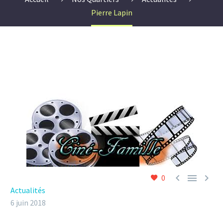
Pierre Lapin



0
Actualités
6 juin 2018