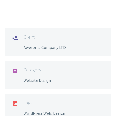
Client

Awesome Company LTD
Category

Website Design
Tags

WordPress,Web, Design