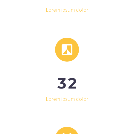
Lorem ipsum dolor


3
2
Lorem ipsum dolor