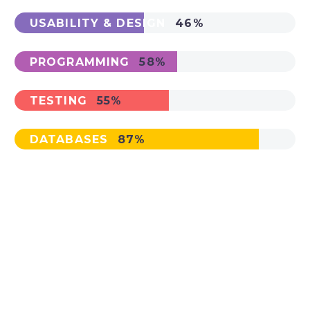
USABILITY & DESIGN
46%
PROGRAMMING
58%
TESTING
55%
DATABASES
87%