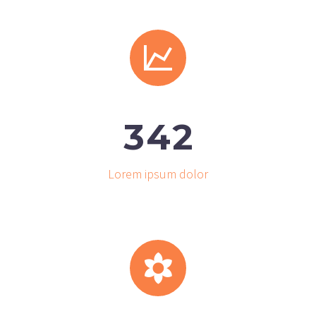


3
4
2
Lorem ipsum dolor

