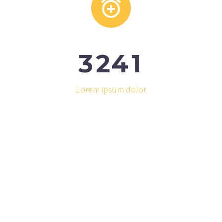


3
2
4
1
Lorem ipsum dolor