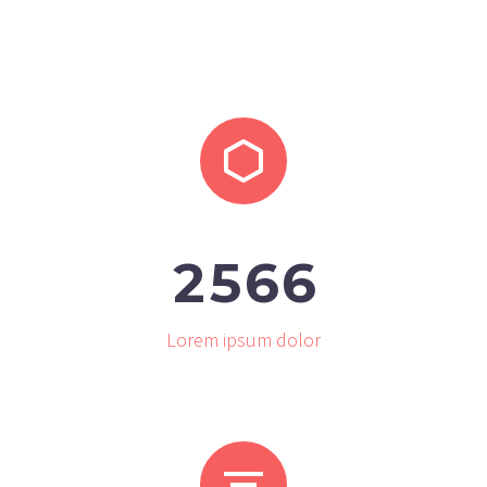


2
5
6
6
Lorem ipsum dolor

