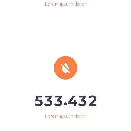
Lorem ipsum dolor


.
5
3
3
4
3
2
Lorem ipsum dolor