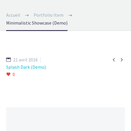
Accueil
Portfolio Item
Minimalistic Showcase (Demo)


21 avril 2016
Splash Dark (Demo)
0