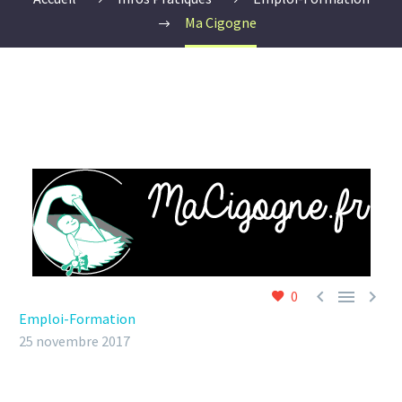
Ma Cigogne



0
Emploi-Formation
25 novembre 2017