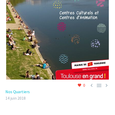



0
Nos Quartiers
14 juin 2018