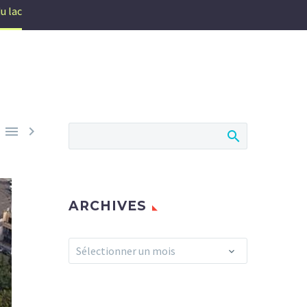
u lac


ARCHIVES
Archives
Sélectionner un mois