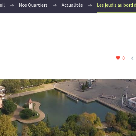
eil
Nos Quartiers
Actualités
Les jeudis au bord d

0