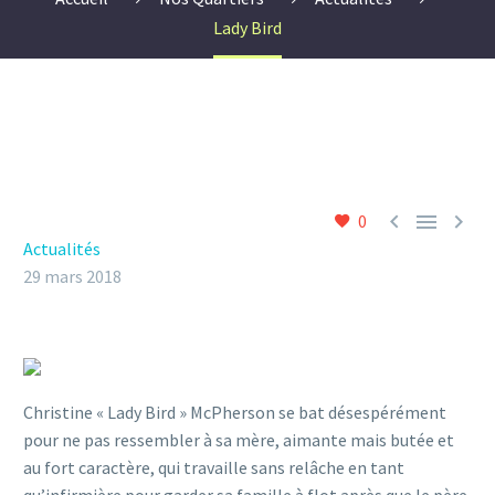
Lady Bird



0
Actualités
29 mars 2018
Christine « Lady Bird » McPherson se bat désespérément
pour ne pas ressembler à sa mère, aimante mais butée et
au fort caractère, qui travaille sans relâche en tant
qu’infirmière pour garder sa famille à flot après que le père