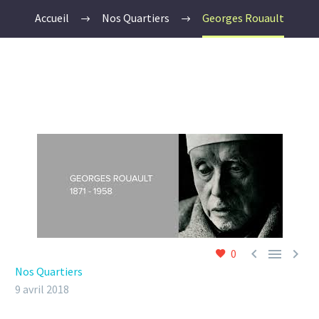
Accueil
Nos Quartiers
Georges Rouault



0
Nos Quartiers
9 avril 2018